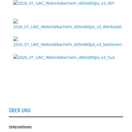
Sonne
Milo
&
Me
JustMILO
I
NEED
YOU
Optische
Instrumente
Schleiftechnik
ÜBER UNS
SALE
Unternehmen