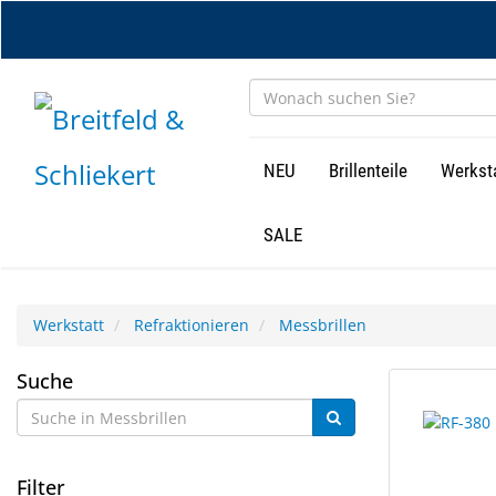
Zum
Hauptinhalt
springen
NEU
Brillenteile
Werkst
SALE
Werkstatt
Refraktionieren
Messbrillen
Messbrillen
Suche
9
Suchergebn
Ergebnisse
gerendert.
gefunden.
Filter