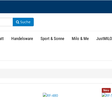
Suche
att
Handelsware
Sport & Sonne
Milo & Me
JustMILO
isse
Neu