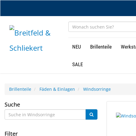
Zum
Hauptinhalt
springen
NEU
Brillenteile
Werkst
SALE
Brillenteile
Fäden & Einlagen
Windsorringe
Windsorringe
Suche
2
Suchergebn
Ergebnisse
gerendert.
gefunden.
Filter