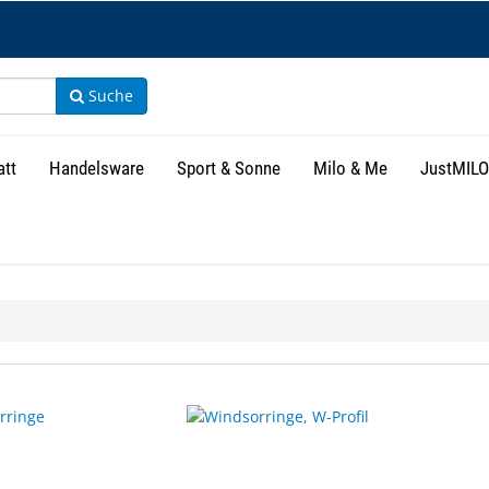
Suche
att
Handelsware
Sport & Sonne
Milo & Me
JustMILO
isse