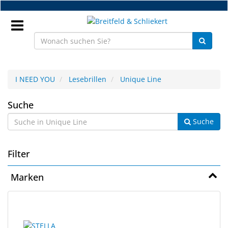
Zum
Hauptinhalt
springen
Anmeldung
I NEED YOU
Lesebrillen
Unique Line
DE
Unique
Suche
Suche
Line
NEU
Brillenteile
Filter
Werkstatt
Marken
Handelsware
10
Suchergebnisse
Sport
Ergebnisse
gerendert.
&