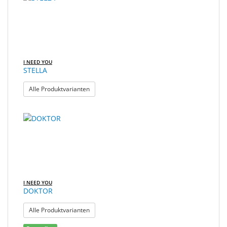
gefunden.
Sonne
Milo
&
Me
I NEED YOU
STELLA
JustMILO
: STELLA
Alle Produktvarianten
I
NEED
YOU
Optische
Instrumente
Schleiftechnik
I NEED YOU
DOKTOR
SALE
: DOKTOR
Alle Produktvarianten