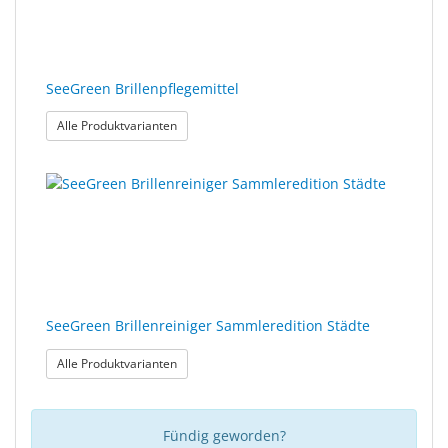
Sonne
Milo
&
SeeGreen Brillenpflegemittel
Me
: SeeGreen Brillenpflegemittel
Alle Produktvarianten
JustMILO
I
NEED
YOU
Optische
Instrumente
SeeGreen Brillenreiniger Sammleredition Städte
Schleiftechnik
: SeeGreen Brillenreiniger Sammleredition Städt
Alle Produktvarianten
SALE
Fündig geworden?