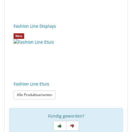
Sonne
Milo
&
Fashion Line Displays
Me
Neu
JustMILO
I
NEED
YOU
Optische
Fashion Line Etuis
Instrumente
: Fashion Line Etuis
Alle Produktvarianten
Schleiftechnik
SALE
Fündig geworden?