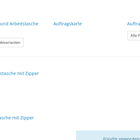
 und Arbeitstasche
Auftragskarte
Auftra
Alle 
: Auftrags- und Arbeitstasche opticover
uktvarianten
asche mit Zipper
Fündig geworden