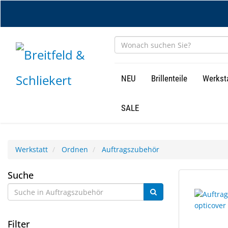
Zum
Hauptinhalt
springen
NEU
Brillenteile
Werkst
SALE
Werkstatt
Ordnen
Auftragszubehör
Auftragszubehör
Suche
5
Suchergebn
Ergebnisse
gerendert.
gefunden.
Filter