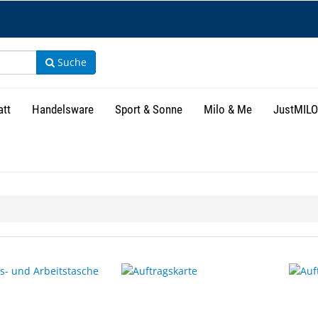
Suche
att
Handelsware
Sport & Sonne
Milo & Me
JustMILO
isse