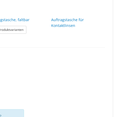
gstasche, faltbar
Auftragstasche für
Kontaktlinsen
: Auftragstasche, faltbar
Produktvarianten
?