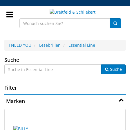
Zum
Hauptinhalt
springen
Anmeldung
I NEED YOU
Lesebrillen
Essential Line
DE
Essential
Suche
Suche
Line
NEU
Brillenteile
Filter
Werkstatt
Marken
Handelsware
15
Suchergebnisse
Sport
Ergebnisse
gerendert.
&