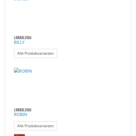
gefunden.
Sonne
Milo
&
Me
I NEED YOU
BILLY
JustMILO
: BILLY
Alle Produktvarianten
I
NEED
YOU
Optische
Instrumente
Schleiftechnik
I NEED YOU
ROBIN
SALE
: ROBIN
Alle Produktvarianten