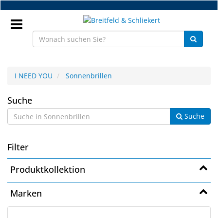
Zum
Hauptinhalt
springen
Anmeldung
I NEED YOU
Sonnenbrillen
DE
Sonnenbrillen
Suche
Suche
NEU
Brillenteile
Filter
Werkstatt
Produktkollektion
Handelsware
Marken
Sport
&