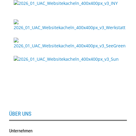
Sonne
Milo
&
Me
JustMILO
I
NEED
YOU
Optische
Instrumente
Schleiftechnik
ÜBER UNS
SALE
Unternehmen