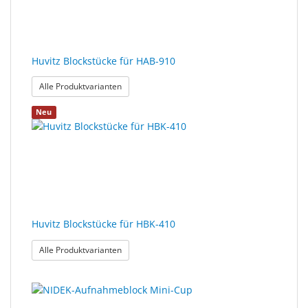
Sonne
Milo
&
Huvitz Blockstücke für HAB-910
Me
: Huvitz Blockstücke für HAB-910
Alle Produktvarianten
JustMILO
Neu
I
NEED
YOU
Optische
Instrumente
Huvitz Blockstücke für HBK-410
Schleiftechnik
: Huvitz Blockstücke für HBK-410
Alle Produktvarianten
SALE