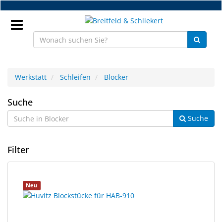
Zum
Hauptinhalt
springen
Anmeldung
Werkstatt
Schleifen
Blocker
DE
Blocker
Suche
Suche
NEU
Brillenteile
Filter
Werkstatt
6
Suchergebnisse
Neu
Handelsware
Ergebnisse
gerendert.
gefunden.
Sport
&