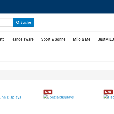
Suche
att
Handelsware
Sport & Sonne
Milo & Me
JustMILO
isse
Neu
Neu