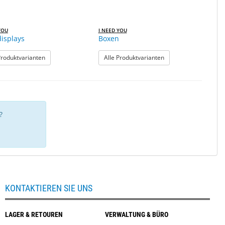
YOU
I NEED YOU
displays
Boxen
: Tischdisplays
: Boxen
Produktvarianten
Alle Produktvarianten
?
KONTAKTIEREN SIE UNS
LAGER & RETOUREN
VERWALTUNG & BÜRO