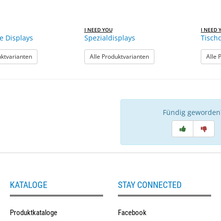
I NEED YOU
I NEED 
ne Displays
Spezialdisplays
Tisch
: Travel Line Displays
: Spezialdisplays
uktvarianten
Alle Produktvarianten
Alle 
Fündig geworden
KATALOGE
STAY CONNECTED
Produktkataloge
Facebook