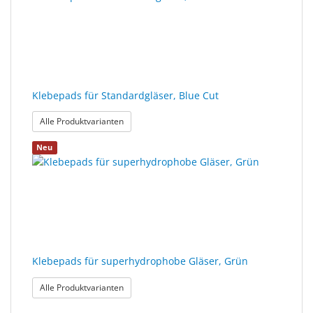
gefunden.
Sonne
Milo
&
Me
Klebepads für Standardgläser, Blue Cut
JustMILO
: Klebepads für Standardgläser, Blue Cut
Alle Produktvarianten
I
Neu
NEED
YOU
Optische
Instrumente
Schleiftechnik
Klebepads für superhydrophobe Gläser, Grün
SALE
: Klebepads für superhydrophobe Gläser, Grün
Alle Produktvarianten