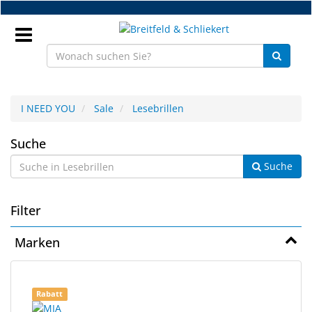
Zum
Hauptinhalt
springen
Anmeldung
I NEED YOU
Sale
Lesebrillen
DE
Lesebrillen
Suche
Suche
NEU
Brillenteile
Filter
Werkstatt
Marken
Handelsware
18
Suchergebnisse
Sport
Rabatt
Ergebnisse
gerendert.
&