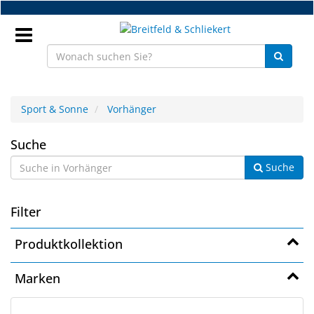
Zum
Hauptinhalt
springen
Anmeldung
Sport & Sonne
Vorhänger
DE
Vorhänger
Suche
Suche
NEU
Brillenteile
Filter
Werkstatt
Produktkollektion
Handelsware
Marken
Sport
&