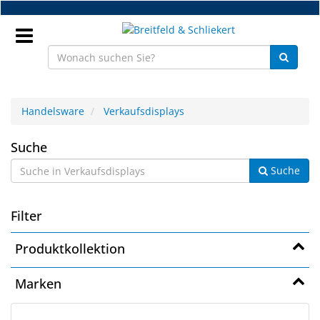
Zum
Hauptinhalt
springen
Anmeldung
Handelsware
Verkaufsdisplays
DE
Verkaufsdisplays
Suche
Suche
NEU
Brillenteile
Filter
Werkstatt
Produktkollektion
Handelsware
Marken
Sport
&