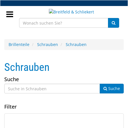
Zum
Hauptinhalt
springen
Anmeldung
Brillenteile
Schrauben
Schrauben
DE
Schrauben
NEU
Suche
Brillenteile
Suche
Werkstatt
Filter
Handelsware
Sport
22
Suchergebnisse
&