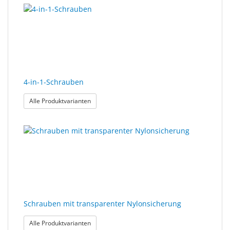
Ergebnisse
gerendert.
Sonne
gefunden.
Milo
&
Me
JustMILO
4-in-1-Schrauben
I
: 4-in-1-Schrauben
Alle Produktvarianten
NEED
YOU
Optische
Instrumente
Schleiftechnik
SALE
Schrauben mit transparenter Nylonsicherung
: Schrauben mit transparenter Nylonsicherung
Alle Produktvarianten