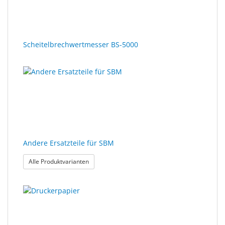
Sonne
Milo
&
Scheitelbrechwertmesser BS-5000
Me
JustMILO
I
NEED
YOU
Optische
Andere Ersatzteile für SBM
Instrumente
: Andere Ersatzteile für SBM
Alle Produktvarianten
Schleiftechnik
SALE