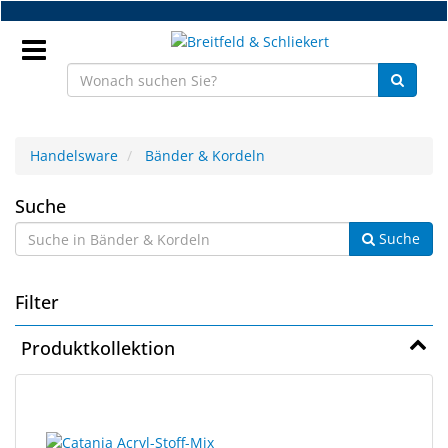
Zum
Hauptinhalt
springen
Anmeldung
Handelsware
Bänder & Kordeln
DE
Bänder
Suche
Suche
&
NEU
Kordeln
Brillenteile
Filter
Werkstatt
Produktkollektion
Handelsware
21
Suchergebnisse
Sport
Ergebnisse
gerendert.
&