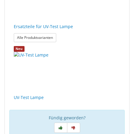
Sonne
Milo
&
Ersatzteile für UV-Test Lampe
Me
: Ersatzteile für UV-Test Lampe
Alle Produktvarianten
JustMILO
Neu
I
NEED
YOU
Optische
Instrumente
UV-Test Lampe
Schleiftechnik
SALE
Fündig geworden?