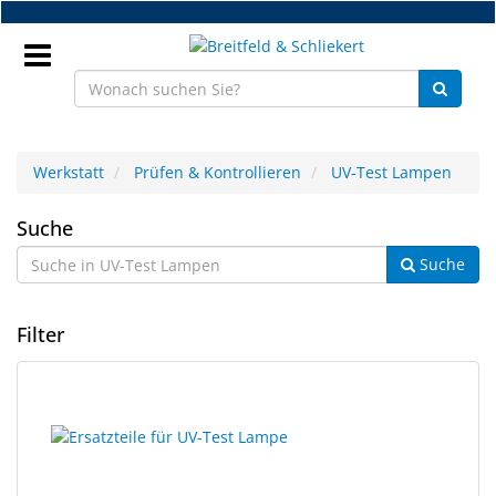
Zum
Hauptinhalt
springen
Anmeldung
Werkstatt
Prüfen & Kontrollieren
UV-Test Lampen
DE
UV-
Suche
Suche
Test
NEU
Lampen
Brillenteile
Filter
Werkstatt
2
Suchergebnisse
Handelsware
Ergebnisse
gerendert.
gefunden.
Sport
&