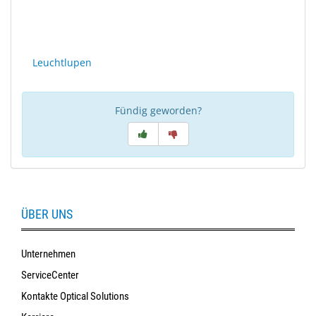
Sonne
Milo
&
Leuchtlupen
Me
JustMILO
Fündig geworden?
I
NEED
YOU
Optische
ÜBER UNS
Instrumente
Schleiftechnik
Unternehmen
ServiceCenter
SALE
Kontakte Optical Solutions