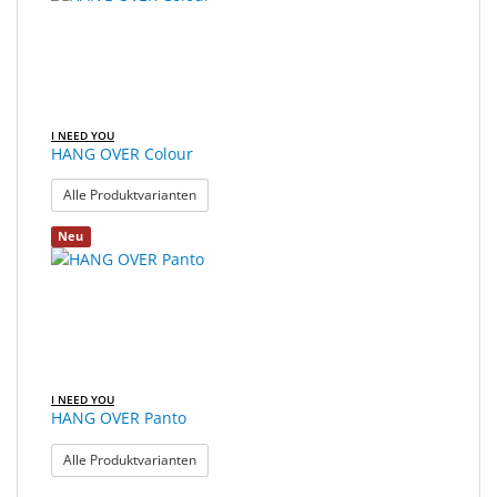
gefunden.
Sonne
Milo
&
Me
I NEED YOU
HANG OVER Colour
JustMILO
: HANG OVER Colour
Alle Produktvarianten
I
Neu
NEED
YOU
Optische
Instrumente
Schleiftechnik
I NEED YOU
HANG OVER Panto
SALE
: HANG OVER Panto
Alle Produktvarianten