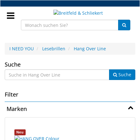
Zum
Hauptinhalt
springen
Anmeldung
I NEED YOU
Lesebrillen
Hang Over Line
DE
Hang
Suche
Suche
Over
NEU
Line
Brillenteile
Filter
Werkstatt
Marken
Handelsware
5
Suchergebnisse
Sport
Neu
Ergebnisse
gerendert.
&