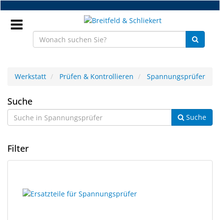
Zum
Hauptinhalt
springen
Anmeldung
Werkstatt
Prüfen & Kontrollieren
Spannungsprüfer
DE
Spannungsprüfer
Suche
Suche
NEU
Brillenteile
Filter
Werkstatt
3
Suchergebnisse
Handelsware
Ergebnisse
gerendert.
gefunden.
Sport
&