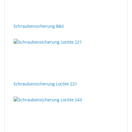
Sonne
Milo
&
Schraubensicherung B&S
Me
JustMILO
I
NEED
YOU
Optische
Schraubensicherung Loctite 221
Instrumente
Schleiftechnik
SALE