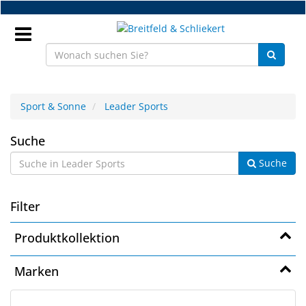
Zum
Hauptinhalt
springen
Anmeldung
Sport & Sonne
Leader Sports
DE
Leader
Suche
Suche
Sports
NEU
Brillenteile
Filter
Werkstatt
Produktkollektion
Handelsware
Marken
Sport
&