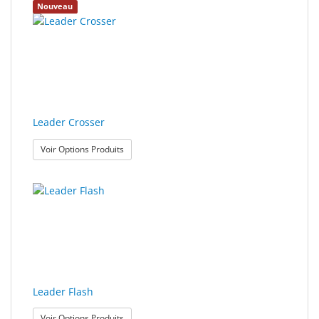
polissage
Nouveau
Solde
Leader Crosser
: Leader Crosser
Voir Options Produits
Leader Flash
: Leader Flash
Voir Options Produits