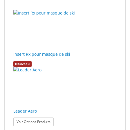
14
Résultats
Sport
résultats
de
&
trouvés.
recherche
Solaire
rendus.
Milo
&
Me
Insert Rx pour masque de ski
JustMILO
Nouveau
I
NEED
YOU
Instruments
d'optique
Leader Aero
Technologie
: Leader Aero
Voir Options Produits
de