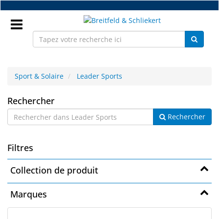
Accéder
au
contenu
principal
Connectez
vous
Sport & Solaire
Leader Sports
Leader
FR
Rechercher
Rechercher
Sports
Nouveaux
Filtres
Pièces
détachées
Collection de produit
monture
Marques
Atelier
Accessoires