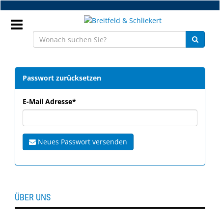
Zum
Hauptinhalt
springen
Anmeldung
Passwort
Passwort zurücksetzen
DE
zurücksetzen
E-Mail Adresse*
NEU
Neues Passwort versenden
Brillenteile
Werkstatt
Handelsware
ÜBER UNS
Sport
&