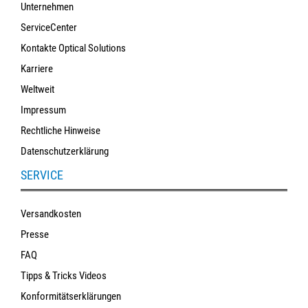
Unternehmen
Sonne
ServiceCenter
Milo
Kontakte Optical Solutions
&
Karriere
Me
Weltweit
JustMILO
Impressum
Rechtliche Hinweise
I
NEED
Datenschutzerklärung
YOU
SERVICE
Optische
Instrumente
Versandkosten
Presse
Schleiftechnik
FAQ
SALE
Tipps & Tricks Videos
Konformitätserklärungen