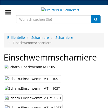
Zum
Hauptinhalt
springen
Anmeldung
Brillenteile
Scharniere
Scharniere
Einschwemmscharniere
DE
Einschwemmscharniere
NEU
Brillenteile
Werkstatt
Handelsware
Sport
&