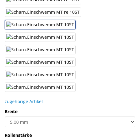
Sonne
Milo
&
Me
JustMILO
I
NEED
YOU
Optische
Instrumente
zugehörige Artikel
Schleiftechnik
Breite
SALE
Rollenstärke