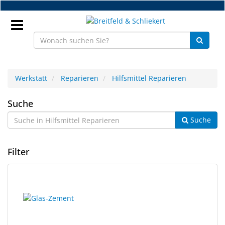
Zum
Hauptinhalt
springen
Anmeldung
Werkstatt
Reparieren
Hilfsmittel Reparieren
DE
Hilfsmittel
Suche
Suche
Reparieren
NEU
Brillenteile
Filter
Werkstatt
3
Suchergebnisse
Handelsware
Ergebnisse
gerendert.
gefunden.
Sport
&