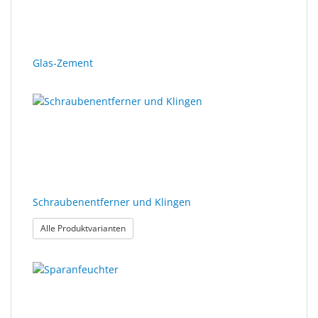
Sonne
Milo
&
Glas-Zement
Me
JustMILO
I
NEED
YOU
Optische
Schraubenentferner und Klingen
Instrumente
: Schraubenentferner und Klingen
Alle Produktvarianten
Schleiftechnik
SALE