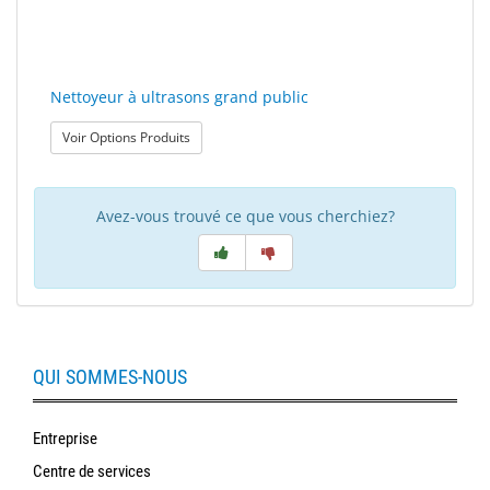
Sport
&
Solaire
Nettoyeur à ultrasons grand public
: Nettoyeur à ultrasons grand public
Voir Options Produits
Milo
&
Me
Avez-vous trouvé ce que vous cherchiez?
JustMILO
I
NEED
YOU
QUI SOMMES-NOUS
Instruments
d'optique
Entreprise
Technologie
Centre de services
de