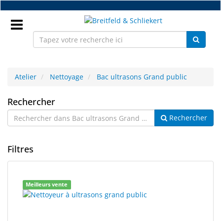
Accéder
au
contenu
principal
Connectez
vous
Atelier
Nettoyage
Bac ultrasons Grand public
Bac
FR
Rechercher
Rechercher
ultrasons
Nouveaux
Grand
Filtres
Pièces
public
détachées
monture
1
Résultats
Meilleurs vente
résultats
de
Atelier
trouvés.
recherche
rendus.
Accessoires