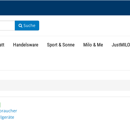
Suche
att
Handelsware
Sport & Sonne
Milo & Me
JustMILO
isse