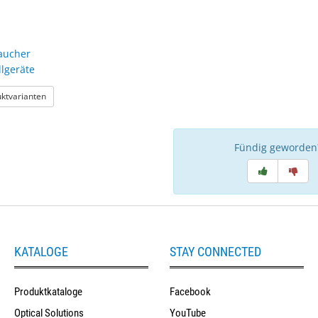
aucher
llgeräte
: Endverbraucher Ultraschallgeräte
uktvarianten
Fündig geworden
KATALOGE
STAY CONNECTED
Produktkataloge
Facebook
Optical Solutions
YouTube