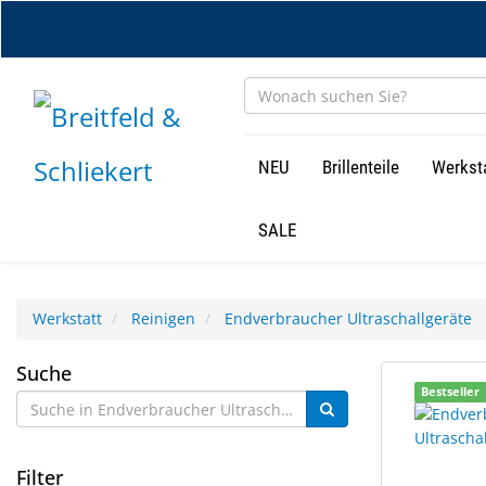
Zum
Hauptinhalt
springen
NEU
Brillenteile
Werkst
SALE
Werkstatt
Reinigen
Endverbraucher Ultraschallgeräte
Endverbraucher
Suche
1
Suchergebn
Bestseller
Ultraschallgeräte
Ergebnisse
gerendert.
gefunden.
Filter