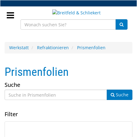
Zum
Hauptinhalt
springen
Anmeldung
Werkstatt
Refraktionieren
Prismenfolien
DE
Prismenfolien
NEU
Suche
Brillenteile
Suche
Werkstatt
Filter
Handelsware
Sport
3
Suchergebnisse
&