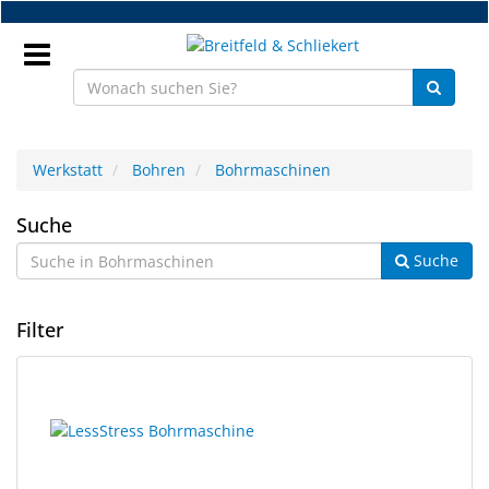
Zum
Hauptinhalt
springen
Anmeldung
Werkstatt
Bohren
Bohrmaschinen
DE
Bohrmaschinen
Suche
Suche
NEU
Brillenteile
Filter
Werkstatt
6
Suchergebnisse
Handelsware
Ergebnisse
gerendert.
gefunden.
Sport
&