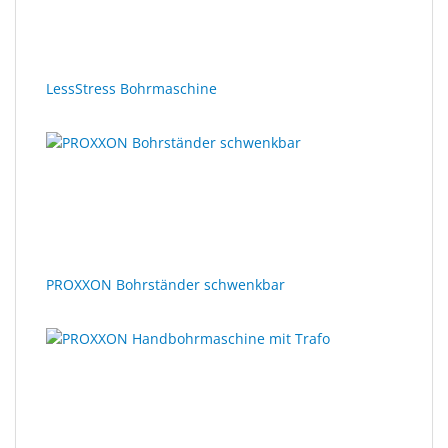
Sonne
Milo
&
LessStress Bohrmaschine
Me
JustMILO
I
NEED
YOU
Optische
PROXXON Bohrständer schwenkbar
Instrumente
Schleiftechnik
SALE