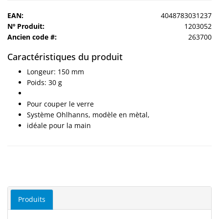
EAN:
4048783031237
Sport
Nº Produit:
1203052
&
Ancien code #:
263700
Solaire
Caractéristiques du produit
Milo
Longeur: 150 mm
&
Poids: 30 g
Me
Pour couper le verre
JustMILO
Système Ohlhanns, modèle en mètal,
idéale pour la main
I
NEED
YOU
Instruments
d'optique
Produits
Technologie
de