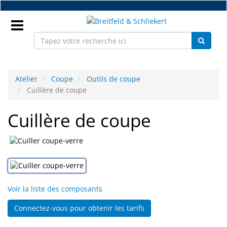
Accéder
au
contenu
principal
Connectez
vous
Atelier
Coupe
Outils de coupe
Cuillère de coupe
FR
Cuillère de coupe
Nouveaux
Pièces
détachées
monture
Voir la liste des composants
Atelier
Connectez-vous pour obtenir les tarifs
Accessoires