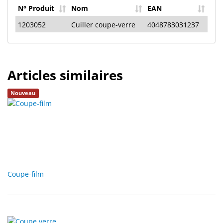
polissage
N° Produit
Nom
EAN
1203052
Cuiller coupe-verre
4048783031237
Solde
Articles similaires
Nouveau
Coupe-film