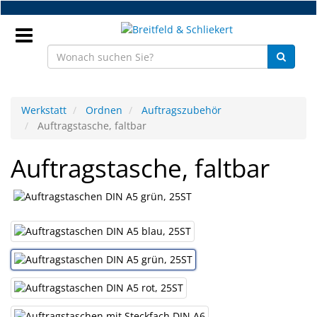
Zum
Hauptinhalt
springen
Anmeldung
Werkstatt
Ordnen
Auftragszubehör
Auftragstasche, faltbar
DE
Auftragstasche, faltbar
NEU
Brillenteile
Werkstatt
Handelsware
Sport
&