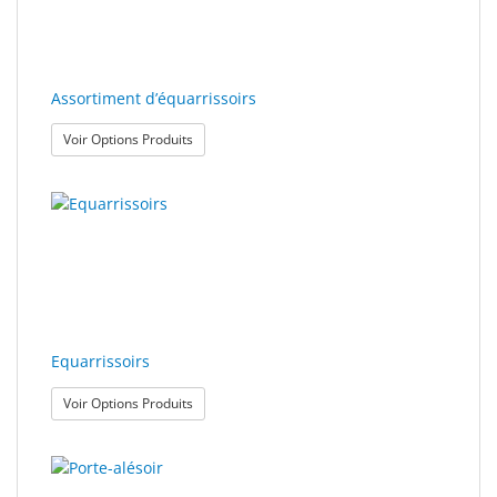
Sport
&
Solaire
Assortiment d’équarrissoirs
: Assortiment d’équarrissoirs
Voir Options Produits
Milo
&
Me
JustMILO
I
NEED
YOU
Equarrissoirs
Instruments
: Equarrissoirs
Voir Options Produits
d'optique
Technologie
de