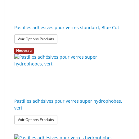
Sport
&
Solaire
Pastilles adhésives pour verres standard, Blue Cut
: Pastilles adhésives pour verres standard, Blue C
Voir Options Produits
Milo
&
Nouveau
Me
JustMILO
I
NEED
YOU
Pastilles adhésives pour verres super hydrophobes,
vert
Instruments
d'optique
: Pastilles adhésives pour verres super hydrophob
Voir Options Produits
Technologie
de