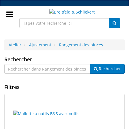
Accéder
au
contenu
principal
Connectez
vous
Atelier
Ajustement
Rangement des pinces
Rangement
FR
Rechercher
Rechercher
des
Nouveaux
pinces
Filtres
Pièces
détachées
monture
4
Résultats
résultats
de
Atelier
trouvés.
recherche
rendus.
Accessoires