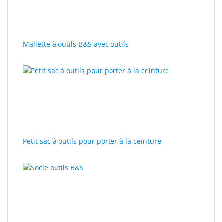
Sport
&
Solaire
Mallette à outils B&S avec outils
Milo
&
Me
JustMILO
I
NEED
Petit sac à outils pour porter à la ceinture
YOU
Instruments
d'optique
Technologie
de