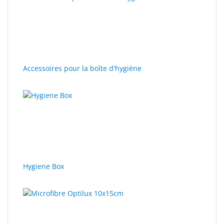
trouvés.
recherche
rendus.
Sport
&
Solaire
Milo
Accessoires pour la boîte d'hygiène
&
Me
JustMILO
I
NEED
YOU
Hygiene Box
Instruments
d'optique
Technologie
de