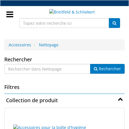
Accéder
au
contenu
principal
Connectez
vous
Accessoires
Nettoyage
Nettoyage
FR
Rechercher
Rechercher
Nouveaux
Filtres
Pièces
détachées
Collection de produit
monture
Atelier
21
Résultats
résultats
de
Accessoires