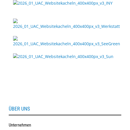
Sonne
Milo
&
Me
JustMILO
I
NEED
YOU
Optische
Instrumente
Schleiftechnik
ÜBER UNS
SALE
Unternehmen